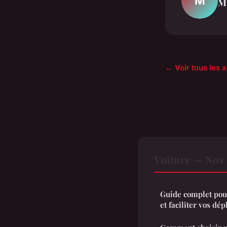
M
M
← Voir tous les a
Voiture — Nos 
Guide complet pour 
et faciliter vos dé