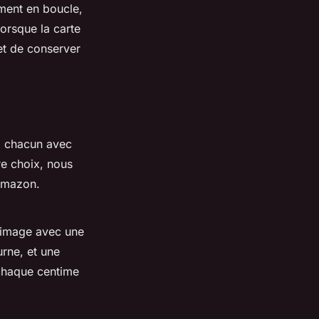
ment en boucle,
lorsque la carte
et de conserver
, chacun avec
re choix, nous
 Amazon.
d’image avec une
urne, et une
 chaque centime