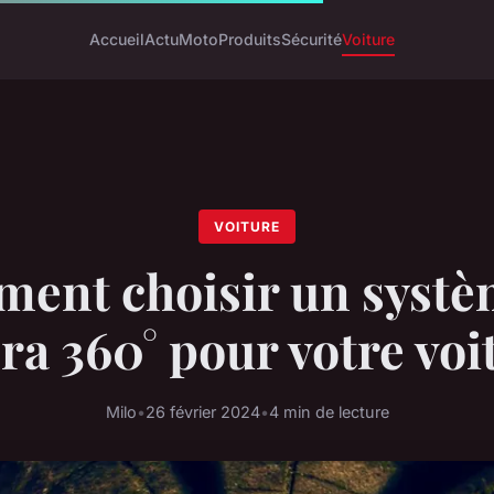
Accueil
Actu
Moto
Produits
Sécurité
Voiture
VOITURE
ent choisir un systè
a 360° pour votre voi
Milo
•
26 février 2024
•
4 min de lecture