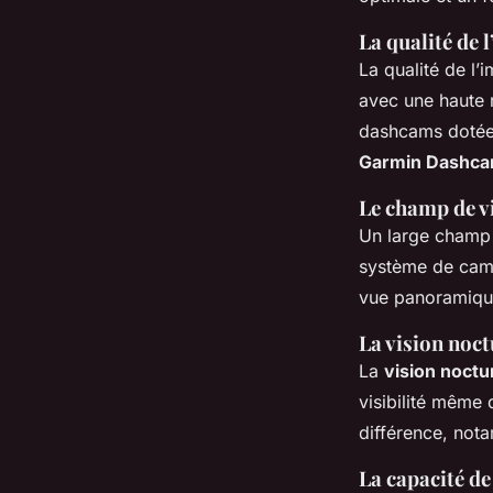
La qualité de 
La qualité de l’
avec une haute r
dashcams dotée
Garmin Dashc
Le champ de v
Un large champ 
système de came
vue panoramique
La vision noc
La
vision noctu
visibilité même 
différence, not
La capacité de