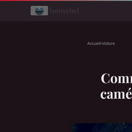
Autosybel
Accueil
›
Voiture
Comm
camér