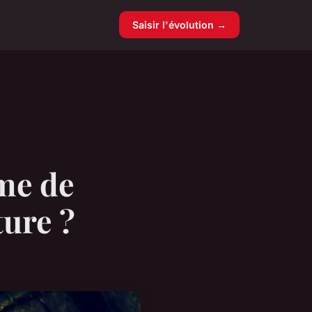
Saisir l'évolution →
me de
ture ?