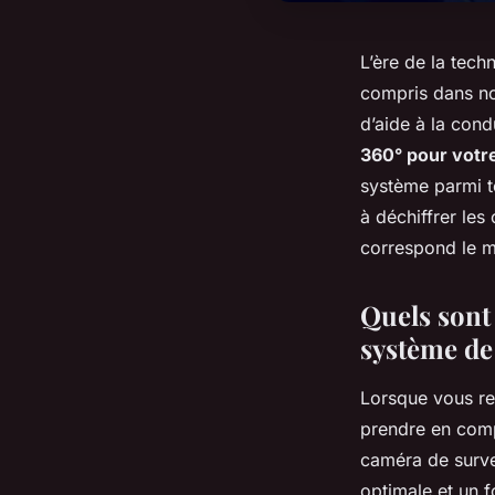
L’ère de la tech
compris dans nos
d’aide à la condu
360° pour votre
système parmi t
à déchiffrer les
correspond le m
Quels sont 
système de
Lorsque vous r
prendre en comp
caméra de surve
optimale et un 