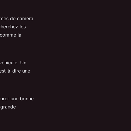
stèmes de caméra
cherchez les
 comme la
véhicule. Un
est-à-dire une
ssurer une bonne
e grande